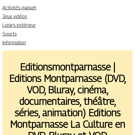
Activités manuel
Jeux vidéos
Loisirs extérieur
Sports
Information
Editionsmontpar­nas­se |
Editions Montpar­nas­se (DVD,
VOD, Bluray, cinéma,
documen­tai­res, théâtre,
séries, animation) Editions
Montpar­nas­se La Culture en