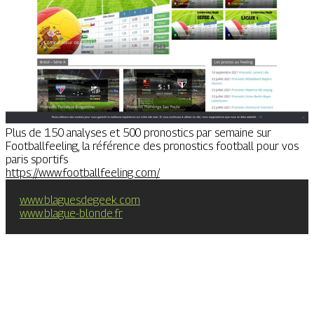
Plus de 150 analyses et 500 pronostics par semaine sur
Footballfeeling, la référence des pronostics football pour vos
paris sportifs
https://www.footballfeeling.com/
www.blaguesdegeek.com
www.blague-blonde.fr